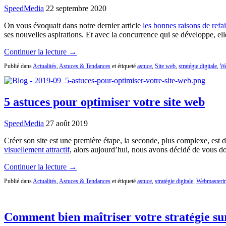
SpeedMedia
22 septembre 2020
On vous évoquait dans notre dernier article
les bonnes raisons de refa
ses nouvelles aspirations. Et avec la concurrence qui se développe, ell
Continuer la lecture →
Publié dans
Actualités
,
Astuces & Tendances
et étiqueté
astuce
,
Site web
,
stratégie digitale
,
We
5 astuces pour optimiser votre site web
SpeedMedia
27 août 2019
Créer son site est une première étape, la seconde, plus complexe, est d
visuellement attractif
, alors aujourd’hui, nous avons décidé de vous 
Continuer la lecture →
Publié dans
Actualités
,
Astuces & Tendances
et étiqueté
astuce
,
stratégie digitale
,
Webmasteri
Comment bien maîtriser votre stratégie sur