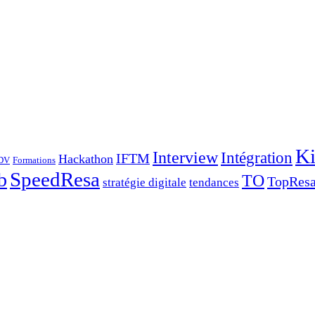
Ki
Interview
Intégration
IFTM
Hackathon
DV
Formations
SpeedResa
b
TO
TopRes
stratégie digitale
tendances