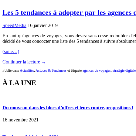
Les 5 tendances à adopter par les agences 
SpeedMedia
16 janvier 2019
En tant qu'agences de voyages, vous devez sans cesse redoubler d'eff
décidé de vous concocter une liste des 5 tendances à suivre absolume
(suite…)
Continuer la lecture →
Publié dans
Actualités
,
Astuces & Tendances
et étiqueté
agences de voyages
,
stratégie digitale
À LA UNE
Du nouveau dans les blocs d’offres et leurs contre-propositions !
16 novembre 2021