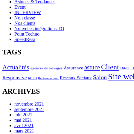
Astuces & Tendances
Event
INTERVIEW
Non classé
Nos clients
Nouvelles intégrations TO
Point Techno
SpeedResa
TAGS
Client
Actualités
astuce
Assurance
agences de voyages
Ditex
E
Site we
Salon
Responsive
Réseaux Sociaux
RGPD
Référencement
ARCHIVES
novembre 2021
septembre 2021
juin 2021
mai 2021
avril 2021
mars 2021