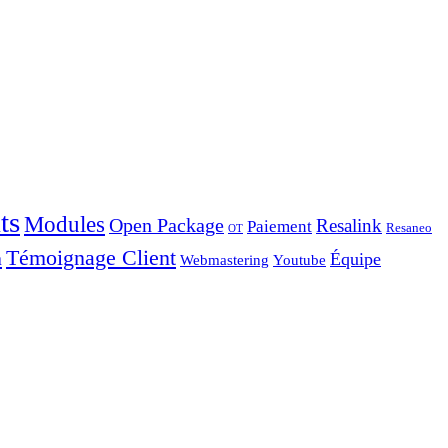
ts
Modules
Open Package
Resalink
Paiement
Resaneo
OT
Témoignage Client
a
Équipe
Webmastering
Youtube