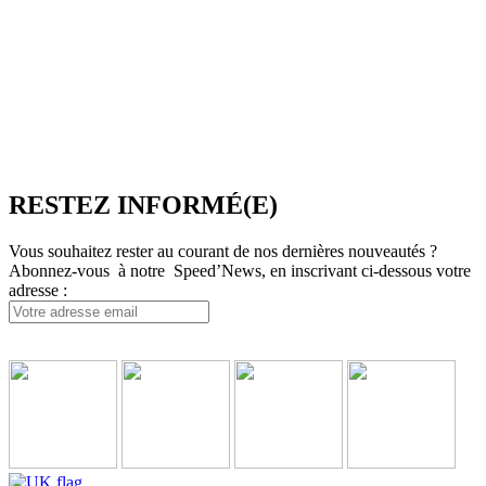
l’industrie du voyage. Elle propose notamment une plateforme de
réservation multi-TO, SpeedResa, logiciel de diffusion et de vente
en ligne pour Producteurs et Distributeurs, en B2C comme en
B2B.
SpeedMedia Services est une société indépendante dont toutes les
ressources sont situées en France. Une équipe présente à Lyon-
Villeurbanne ainsi qu’en télétravail assure et contrôle une
croissance régulière.
RESTEZ INFORMÉ(E)
Vous souhaitez rester au courant de nos dernières nouveautés ?
Abonnez-vous à notre Speed’News, en inscrivant ci-dessous votre
adresse :