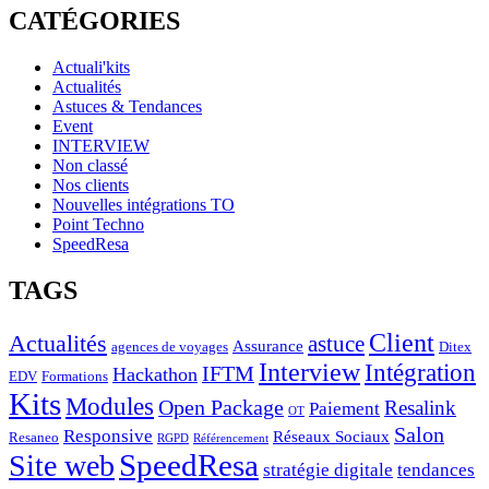
CATÉGORIES
Actuali'kits
Actualités
Astuces & Tendances
Event
INTERVIEW
Non classé
Nos clients
Nouvelles intégrations TO
Point Techno
SpeedResa
TAGS
Client
Actualités
astuce
Assurance
agences de voyages
Ditex
Interview
Intégration
IFTM
Hackathon
EDV
Formations
Kits
Modules
Open Package
Resalink
Paiement
OT
Salon
Responsive
Réseaux Sociaux
Resaneo
RGPD
Référencement
SpeedResa
Site web
stratégie digitale
tendances