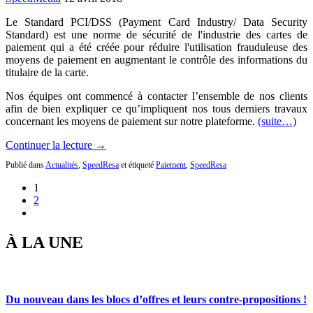
Le Standard PCI/DSS (Payment Card Industry/ Data Security
Standard) est une norme de sécurité de l'industrie des cartes de
paiement qui a été créée pour réduire l'utilisation frauduleuse des
moyens de paiement en augmentant le contrôle des informations du
titulaire de la carte.
Nos équipes ont commencé à contacter l’ensemble de nos clients
afin de bien expliquer ce qu’impliquent nos tous derniers travaux
concernant les moyens de paiement sur notre plateforme.
(suite…)
Continuer la lecture →
Publié dans
Actualités
,
SpeedResa
et étiqueté
Paiement
,
SpeedResa
1
2
À LA UNE
Du nouveau dans les blocs d’offres et leurs contre-propositions !