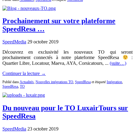
Prochainement sur votre plateforme
SpeedResa …
SpeedMedia
29 octobre 2019
Découvrez en exclusivité les nouveaux TO qui seront
prochainement connectés à notre plateforme SpeedResa
:
Quartier Libre, Locatour, Maeva, AYA, Corsicatours, ...
(suite…)
Continuer la lecture →
Publié dans
Actualités
,
Nouvelles intégrations TO
,
SpeedResa
et étiqueté
Intégration
,
SpeedResa
,
TO
Du nouveau pour le TO LuxairTours sur
SpeedResa
SpeedMedia
23 octobre 2019