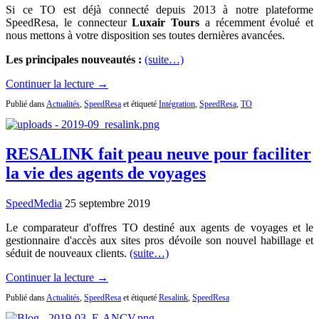
Si ce TO est déjà connecté depuis 2013 à notre plateforme
SpeedResa, le connecteur
Luxair Tours
a récemment évolué et
nous mettons à votre disposition ses toutes dernières avancées.
Les principales nouveautés :
(suite…)
Continuer la lecture →
Publié dans
Actualités
,
SpeedResa
et étiqueté
Intégration
,
SpeedResa
,
TO
RESALINK fait peau neuve pour faciliter
la vie des agents de voyages
SpeedMedia
25 septembre 2019
Le comparateur d'offres TO destiné aux agents de voyages et le
gestionnaire d'accès aux sites pros dévoile son nouvel habillage et
séduit de nouveaux clients.
(suite…)
Continuer la lecture →
Publié dans
Actualités
,
SpeedResa
et étiqueté
Resalink
,
SpeedResa