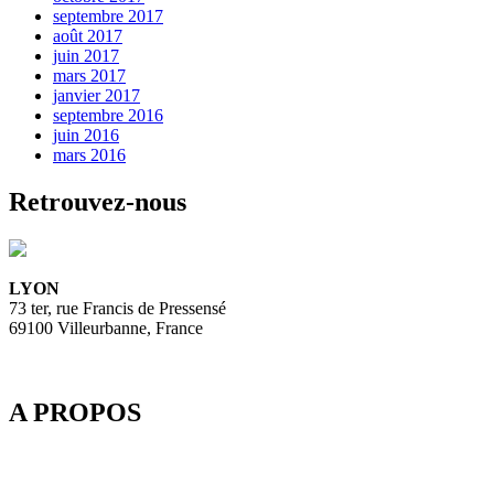
septembre 2017
août 2017
juin 2017
mars 2017
janvier 2017
septembre 2016
juin 2016
mars 2016
Retrouvez-nous
LYON
73 ter, rue Francis de Pressensé
69100 Villeurbanne, France
A PROPOS
Depuis 2003, SpeedMedia Services, expert de la gestion de flux
dans le Tourisme, développe des passerelles connectées pour