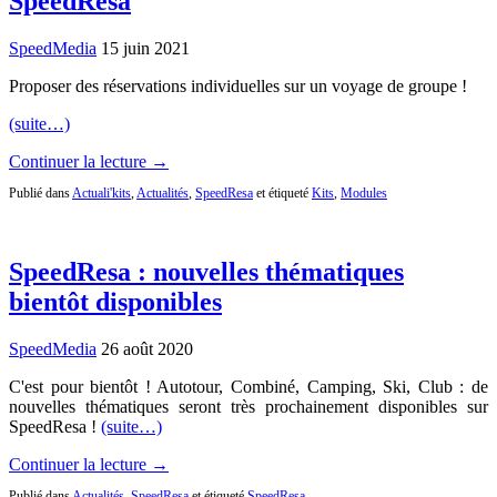
SpeedResa
SpeedMedia
15 juin 2021
Proposer des réservations individuelles sur un voyage de groupe !
(suite…)
Continuer la lecture →
Publié dans
Actuali'kits
,
Actualités
,
SpeedResa
et étiqueté
Kits
,
Modules
SpeedResa : nouvelles thématiques
bientôt disponibles
SpeedMedia
26 août 2020
C'est pour bientôt ! Autotour, Combiné, Camping, Ski, Club : de
nouvelles thématiques seront très prochainement disponibles sur
SpeedResa !
(suite…)
Continuer la lecture →
Publié dans
Actualités
,
SpeedResa
et étiqueté
SpeedResa