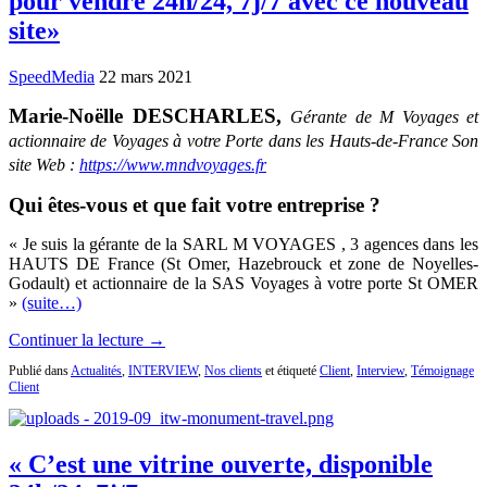
pour vendre 24h/24, 7j/7 avec ce nouveau
site»
SpeedMedia
22 mars 2021
Marie-Noëlle DESCHARLES,
Gérante de M Voyages et
actionnaire de Voyages à votre Porte dans les Hauts-de-France Son
site Web :
https://www.mndvoyages.fr
Qui êtes-vous et que fait votre entreprise ?
« Je suis la gérante de la SARL M VOYAGES , 3 agences dans les
HAUTS DE France (St Omer, Hazebrouck et zone de Noyelles-
Godault) et actionnaire de la SAS Voyages à votre porte St OMER
»
(suite…)
Continuer la lecture →
Publié dans
Actualités
,
INTERVIEW
,
Nos clients
et étiqueté
Client
,
Interview
,
Témoignage
Client
« C’est une vitrine ouverte, disponible