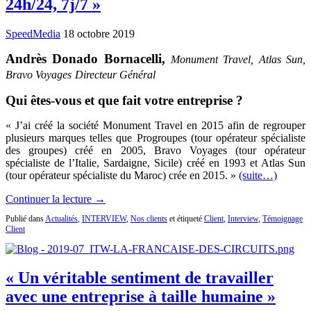
24h/24, 7j/7 »
SpeedMedia
18 octobre 2019
Andrès Donado Bornacelli,
Monument Travel, Atlas Sun,
Bravo Voyages
Directeur Général
Qui êtes-vous et que fait votre entreprise ?
« J’ai créé la société Monument Travel en 2015 afin de regrouper
plusieurs marques telles que Progroupes (tour opérateur spécialiste
des groupes) créé en 2005, Bravo Voyages (tour opérateur
spécialiste de l’Italie, Sardaigne, Sicile) créé en 1993 et Atlas Sun
(tour opérateur spécialiste du Maroc) crée en 2015. »
(suite…)
Continuer la lecture →
Publié dans
Actualités
,
INTERVIEW
,
Nos clients
et étiqueté
Client
,
Interview
,
Témoignage
Client
« Un véritable sentiment de travailler
avec une entreprise à taille humaine »