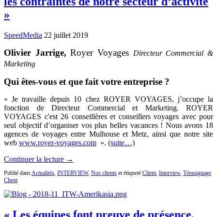
les contraintes de notre secteur d’activité
»
SpeedMedia
22 juillet 2019
Olivier Jarrige,
Royer Voyages
Directeur Commercial &
Marketing
Qui êtes-vous et que fait votre entreprise ?
« Je travaille depuis 10 chez ROYER VOYAGES, j’occupe la
fonction de Directeur Commercial et Marketing. ROYER
VOYAGES c'est 26 conseillères et conseillers voyages avec pour
seul objectif d’organiser vos plus belles vacances ! Nous avons 18
agences de voyages entre Mulhouse et Metz, ainsi que notre site
web
www.royer-voyages.com
».
(suite…)
Continuer la lecture →
Publié dans
Actualités
,
INTERVIEW
,
Nos clients
et étiqueté
Client
,
Interview
,
Témoignage
Client
« Les équipes font preuve de présence,