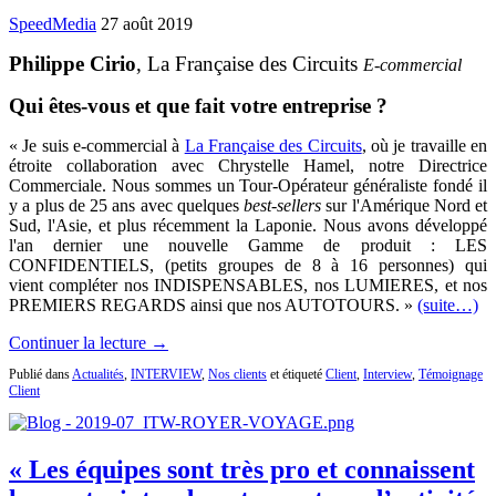
SpeedMedia
27 août 2019
Philippe Cirio
, La Française des Circuits
E-commercial
Qui êtes-vous et que fait votre entreprise ?
« Je suis e-commercial à
La Française des Circuits
, où je travaille en
étroite collaboration avec Chrystelle Hamel, notre Directrice
Commerciale. Nous sommes un Tour-Opérateur généraliste fondé il
y a plus de 25 ans avec quelques
best-sellers
sur l'Amérique Nord et
Sud, l'Asie, et plus récemment la Laponie. Nous avons développé
l'an dernier une nouvelle Gamme de produit : LES
CONFIDENTIELS, (petits groupes de 8 à 16 personnes) qui
vient compléter nos INDISPENSABLES, nos LUMIERES, et nos
PREMIERS REGARDS ainsi que nos AUTOTOURS. »
(suite…)
Continuer la lecture →
Publié dans
Actualités
,
INTERVIEW
,
Nos clients
et étiqueté
Client
,
Interview
,
Témoignage
Client
« Les équipes sont très pro et connaissent