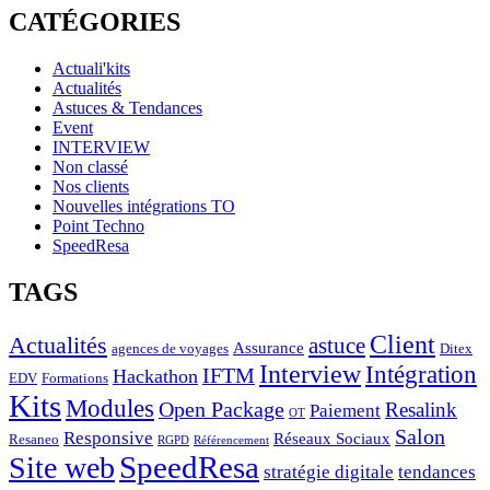
CATÉGORIES
Actuali'kits
Actualités
Astuces & Tendances
Event
INTERVIEW
Non classé
Nos clients
Nouvelles intégrations TO
Point Techno
SpeedResa
TAGS
Client
Actualités
astuce
Assurance
agences de voyages
Ditex
Interview
Intégration
IFTM
Hackathon
EDV
Formations
Kits
Modules
Open Package
Resalink
Paiement
OT
Salon
Responsive
Réseaux Sociaux
Resaneo
RGPD
Référencement
SpeedResa
Site web
stratégie digitale
tendances