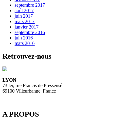
septembre 2017
août 2017
juin 2017
mars 2017
janvier 2017
septembre 2016
juin 2016
mars 2016
Retrouvez-nous
LYON
73 ter, rue Francis de Pressensé
69100 Villeurbanne, France
A PROPOS
Depuis 2003, SpeedMedia Services, expert de la gestion de flux
dans le Tourisme, développe des passerelles connectées pour