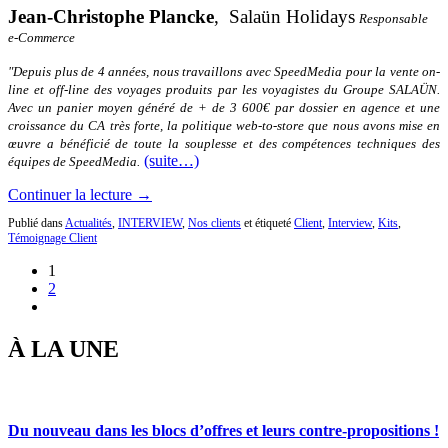
Jean-Christophe Plancke
, Salaün Holidays
Responsable
e-Commerce
"Depuis plus de 4 années, nous travaillons avec SpeedMedia pour la vente on-
line et off-line des voyages produits par les voyagistes du Groupe SALAÜN.
Avec un panier moyen généré de + de 3 600€ par dossier en agence et une
croissance du CA très forte, la politique web-to-store que nous avons mise en
œuvre a bénéficié de toute la souplesse et des compétences techniques des
(suite…)
équipes de SpeedMedia.
Continuer la lecture →
Publié dans
Actualités
,
INTERVIEW
,
Nos clients
et étiqueté
Client
,
Interview
,
Kits
,
Témoignage Client
1
2
À LA UNE
Du nouveau dans les blocs d’offres et leurs contre-propositions !