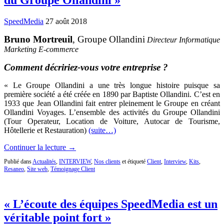
SpeedMedia
27 août 2018
Bruno Mortreuil
, Groupe Ollandini
Directeur Informatique
Marketing E-commerce
Comment décririez-vous votre entreprise ?
« Le Groupe Ollandini a une très longue histoire puisque sa
première société a été créée en 1890 par Baptiste Ollandini. C’est en
1933 que Jean Ollandini fait entrer pleinement le Groupe en créant
Ollandini Voyages. L’ensemble des activités du Groupe Ollandini
(Tour Operateur, Location de Voiture, Autocar de Tourisme,
Hôtellerie et Restauration)
(suite…)
Continuer la lecture →
Publié dans
Actualités
,
INTERVIEW
,
Nos clients
et étiqueté
Client
,
Interview
,
Kits
,
Resaneo
,
Site web
,
Témoignage Client
« L’écoute des équipes SpeedMedia est un
véritable point fort »