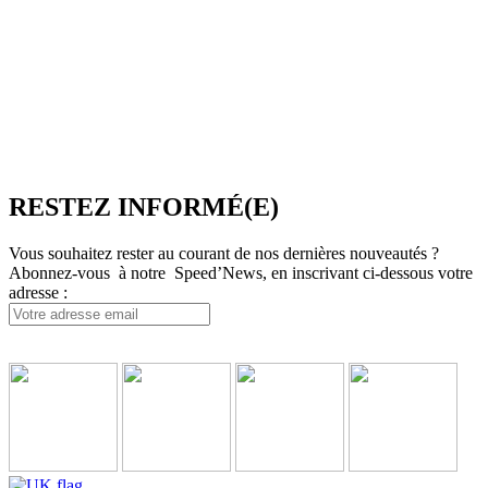
l’industrie du voyage. Elle propose notamment une plateforme de
réservation multi-TO, SpeedResa, logiciel de diffusion et de vente
en ligne pour Producteurs et Distributeurs, en B2C comme en
B2B.
SpeedMedia Services est une société indépendante dont toutes les
ressources sont situées en France. Une équipe présente à Lyon-
Villeurbanne ainsi qu’en télétravail assure et contrôle une
croissance régulière.
RESTEZ INFORMÉ(E)
Vous souhaitez rester au courant de nos dernières nouveautés ?
Abonnez-vous à notre Speed’News, en inscrivant ci-dessous votre
adresse :