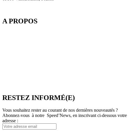
A PROPOS
Depuis 2003, SpeedMedia Services, expert de la gestion de flux
dans le Tourisme, développe des passerelles connectées pour
l’industrie du voyage. Elle propose notamment une plateforme de
réservation multi-TO, SpeedResa, logiciel de diffusion et de vente
en ligne pour Producteurs et Distributeurs, en B2C comme en
B2B.
SpeedMedia Services est une société indépendante dont toutes les
ressources sont situées en France. Une équipe présente à Lyon-
Villeurbanne ainsi qu’en télétravail assure et contrôle une
croissance régulière.
RESTEZ INFORMÉ(E)
Vous souhaitez rester au courant de nos dernières nouveautés ?
Abonnez-vous à notre Speed’News, en inscrivant ci-dessous votre
adresse :