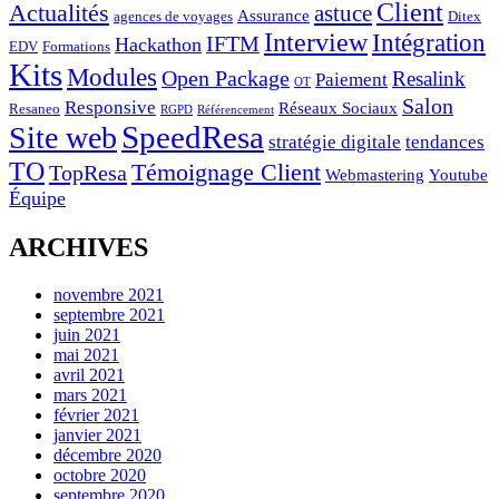
Client
Actualités
astuce
Assurance
agences de voyages
Ditex
Interview
Intégration
IFTM
Hackathon
EDV
Formations
Kits
Modules
Open Package
Resalink
Paiement
OT
Salon
Responsive
Réseaux Sociaux
Resaneo
RGPD
Référencement
SpeedResa
Site web
stratégie digitale
tendances
TO
Témoignage Client
TopResa
Webmastering
Youtube
Équipe
ARCHIVES
novembre 2021
septembre 2021
juin 2021
mai 2021
avril 2021
mars 2021
février 2021
janvier 2021
décembre 2020
octobre 2020
septembre 2020