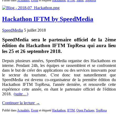
Publié dans
Actualités
,
Event
et étiqueté
Hackathon
,
IFTM
,
Salon
,
TopResa
Hackathon IFTM by SpeedMedia
SpeedMedia
5 juillet 2018
SpeedMedia sera le partenaire officiel de la 2ème
édition du Hackathon IFTM TopResa qui aura lieu
les 25 et 26 septembre 2018.
Depuis plusieurs années, SpeedMedia organise des Hackathons en
interne. Pendant 24h, les équipes se rassemblent et se confrontent
dans le but de créer des applications ou des services innovants pour
le secteur du tourisme. C'est donc tout naturellement que
SpeedMedia est devenu co-organisateur de la première édition du
Hackathon IFTM TopResa, l'année dernière, et renouvelle cette
expérience cette année, en étant le partenaire officiel de l'édition
2018.
(suite…)
Continuer la lecture →
Publié dans
Actualités
,
Event
et étiqueté
Hackathon
,
IFTM
,
Open Package
,
TopResa