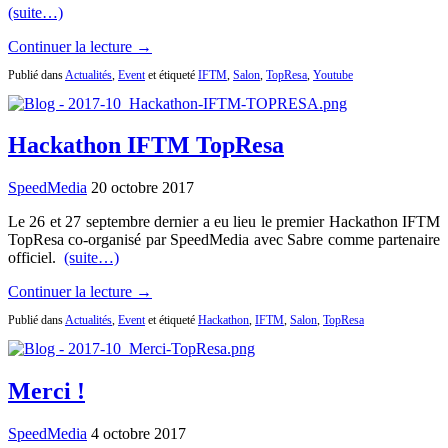
(suite…)
Continuer la lecture →
Publié dans
Actualités
,
Event
et étiqueté
IFTM
,
Salon
,
TopResa
,
Youtube
Hackathon IFTM TopResa
SpeedMedia
20 octobre 2017
Le 26 et 27 septembre dernier a eu lieu le premier Hackathon IFTM
TopResa co-organisé par SpeedMedia avec Sabre comme partenaire
officiel.
(suite…)
Continuer la lecture →
Publié dans
Actualités
,
Event
et étiqueté
Hackathon
,
IFTM
,
Salon
,
TopResa
Merci !
SpeedMedia
4 octobre 2017