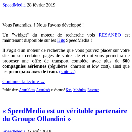
SpeedMedia
28 février 2019
Vous l'attendiez ! Nous l'avons développé !
Un "widget" du moteur de recherche vols
RESANEO
est
maintenant disponible sur les
Kits
SpeedMedia !
Il s'agit d'un moteur de recherche que vous pouvez placer sur votre
site ou sur certaines pages de votre site et qui vous permettra de
proposer une offre de transport complète avec plus de
600
compagnies aériennes
(régulières, charters et low cost), ainsi que
les
principaux axes de train
.
(suite…)
Continuer la lecture →
Publié dans
Actuali'kits
,
Actualités
et étiqueté
Kits
,
Modules
,
Resaneo
« SpeedMedia est un véritable partenaire
du Groupe Ollandini »
SpeedMedia
27 août 2018