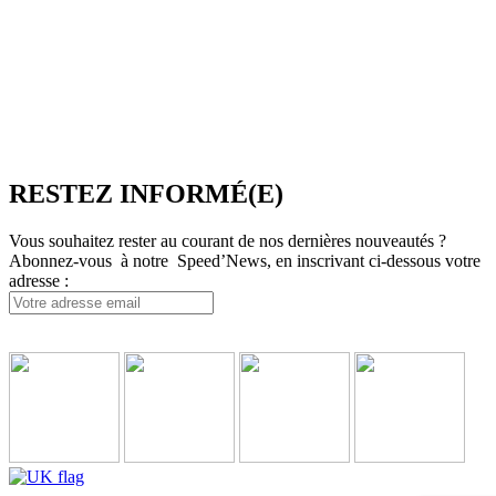
réservation multi-TO, SpeedResa, logiciel de diffusion et de vente
en ligne pour Producteurs et Distributeurs, en B2C comme en
B2B.
SpeedMedia Services est une société indépendante dont toutes les
ressources sont situées en France. Une équipe présente à Lyon-
Villeurbanne ainsi qu’en télétravail assure et contrôle une
croissance régulière.
RESTEZ INFORMÉ(E)
Vous souhaitez rester au courant de nos dernières nouveautés ?
Abonnez-vous à notre Speed’News, en inscrivant ci-dessous votre
adresse :