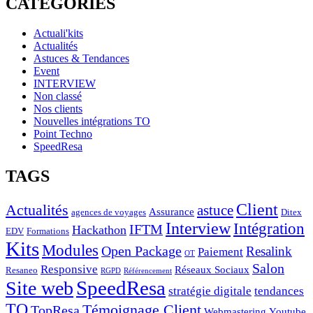
CATÉGORIES
Actuali'kits
Actualités
Astuces & Tendances
Event
INTERVIEW
Non classé
Nos clients
Nouvelles intégrations TO
Point Techno
SpeedResa
TAGS
Client
Actualités
astuce
Assurance
agences de voyages
Ditex
Interview
Intégration
IFTM
Hackathon
EDV
Formations
Kits
Modules
Open Package
Resalink
Paiement
OT
Salon
Responsive
Réseaux Sociaux
Resaneo
RGPD
Référencement
SpeedResa
Site web
stratégie digitale
tendances
TO
Témoignage Client
TopResa
Webmastering
Youtube