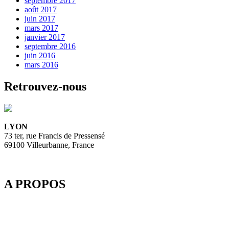
septembre 2017
août 2017
juin 2017
mars 2017
janvier 2017
septembre 2016
juin 2016
mars 2016
Retrouvez-nous
LYON
73 ter, rue Francis de Pressensé
69100 Villeurbanne, France
A PROPOS
Depuis 2003, SpeedMedia Services, expert de la gestion de flux
dans le Tourisme, développe des passerelles connectées pour
l’industrie du voyage. Elle propose notamment une plateforme de