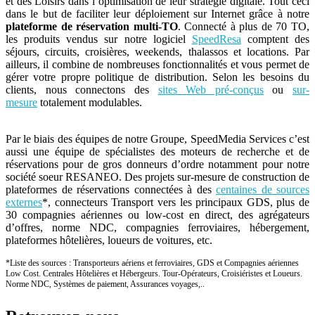
et des Loisirs dans l’optimisation de leur stratégie digitale. Tout ceci
dans le but de faciliter leur déploiement sur Internet grâce à notre
plateforme de réservation multi-TO
. C
onnecté à plus de 70 TO
,
les produits vendus sur notre
logiciel
SpeedResa
comptent des
séjours, circuits, croisières, weekends, thalassos et locations. Par
ailleurs,
il combine de nombreuses fonctionnalités et vous permet de
gérer votre propre politique de distribution. Se
lon les besoins du
clients, nous connectons des
sites Web pré-conçus
ou
sur-
mesure
totalement modulables.
Par le biais des équipes de notre Groupe, SpeedMedia Services c’est
aussi une équipe de spécialistes des moteurs de recherche et de
réservations pour de gros donneurs d’ordre notamment pour notre
société soeur RESANEO. Des projets sur-mesure de construction de
plateformes de réservations connectées à des
centaines de sources
externes
*, connecteurs Transport vers les principaux GDS, plus de
30 compagnies aériennes ou low-cost en direct, des agrégateurs
d’offres, norme NDC, compagnies ferroviaires, hébergement,
plateformes hôtelières, loueurs de voitures, etc.
*Liste des sources : Transporteurs aériens et ferroviaires, GDS et Compagnies aériennes
Low Cost. Centrales Hôtelières et Hébergeurs. Tour-Opérateurs, Croisiéristes et Loueurs.
Norme NDC, Systèmes de paiement, Assurances voyages,..