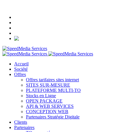
+33 (0)1 84 16 52 90
Accueil
Société
Offres
Offres tarifaires sites internet
SITES SUR-MESURE
PLATEFORME MULTI-TO
Stocks en Ligne
OPEN PACKAGE
API & WEB SERVICES
CONCEPTION WEB
Partenaires Stratégie Digitale
Clients
Partenaires