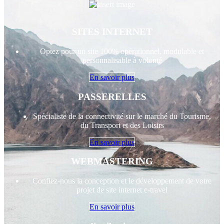
SITES INTERNET
Optez pour un site 100% opérationnel, modulable et
personnalisable à volonté
En savoir plus
PASSERELLES
Spécialiste de la connectivité sur le marché du Tourisme,
du Transport et des Loisirs
En savoir plus
WEBMASTERING
Confiez-nous la conception et le développement de votre
projet de site internet e-travel
En savoir plus