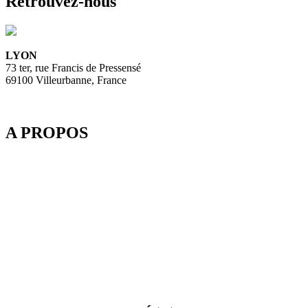
Retrouvez-nous
LYON
73 ter, rue Francis de Pressensé
69100 Villeurbanne, France
A PROPOS
Depuis 2003, SpeedMedia Services, expert de la gestion de flux
dans le Tourisme, développe des passerelles connectées pour
l’industrie du voyage. Elle propose notamment une plateforme de
réservation multi-TO, SpeedResa, logiciel de diffusion et de vente
en ligne pour Producteurs et Distributeurs, en B2C comme en
B2B.
SpeedMedia Services est une société indépendante dont toutes les
ressources sont situées en France. Une équipe présente à Lyon-
Villeurbanne ainsi qu’en télétravail assure et contrôle une
croissance régulière.