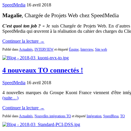
SpeedMedia
16 avril 2018
Magalie
, Chargée de Projets Web chez SpeedMedia
C'est quoi ton job ?
« Je suis Chargée de Projets Web. En d’autres te
SpeedMedia qui œuvrent à la réalisation du cahier des charges du Cli
Continuer la lecture →
Publié dans
Actualités
,
INTERVIEW
et étiqueté
Équipe
,
Interview
,
Site web
4 nouveaux TO connectés !
SpeedMedia
16 avril 2018
4 nouvelles marques du Groupe Kuoni France viennent d'être intég
(suite…)
Continuer la lecture →
Publié dans
Actualités
,
Nouvelles intégrations TO
et étiqueté
Intégration
,
SpeedResa
,
TO