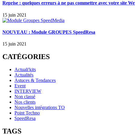
Reprise : quelques erreurs à ne pas commettre avec votre site W
15 juin 2021
NOUVEAU : Module GROUPES SpeedResa
15 juin 2021
CATÉGORIES
Actuali'kits
Actualités
Astuces & Tendances
Event
INTERVIEW
Non classé
Nos clients
Nouvelles intégrations TO
Point Techno
SpeedResa
TAGS