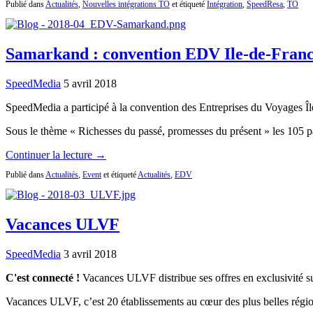
Publié dans
Actualités
,
Nouvelles intégrations TO
et étiqueté
Intégration
,
SpeedResa
,
TO
Samarkand : convention EDV Ile-de-Fran
SpeedMedia
5 avril 2018
SpeedMedia a participé à la convention des Entreprises du Voyages Îl
Sous le thème « Richesses du passé, promesses du présent » les 105 p
Continuer la lecture →
Publié dans
Actualités
,
Event
et étiqueté
Actualités
,
EDV
Vacances ULVF
SpeedMedia
3 avril 2018
C'est connecté !
Vacances ULVF distribue ses offres en exclusivité s
Vacances ULVF, c’est 20 établissements au cœur des plus belles régions