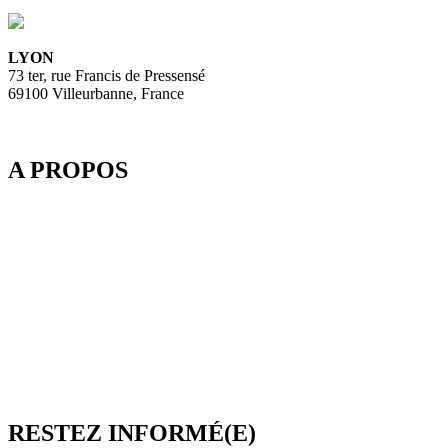
LYON
73 ter, rue Francis de Pressensé
69100 Villeurbanne, France
A PROPOS
Depuis 2003, SpeedMedia Services, expert de la gestion de flux
dans le Tourisme, développe des passerelles connectées pour
l’industrie du voyage. Elle propose notamment une plateforme de
réservation multi-TO, SpeedResa, logiciel de diffusion et de vente
en ligne pour Producteurs et Distributeurs, en B2C comme en
B2B.
SpeedMedia Services est une société indépendante dont toutes les
ressources sont situées en France. Une équipe présente à Lyon-
Villeurbanne ainsi qu’en télétravail assure et contrôle une
croissance régulière.
RESTEZ INFORMÉ(E)