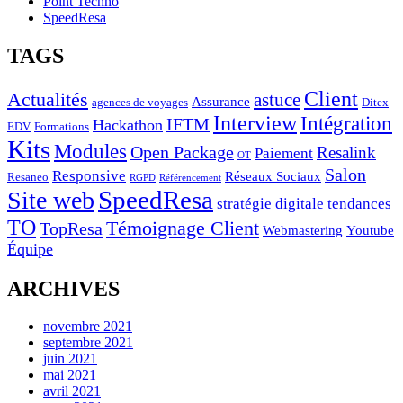
Point Techno
SpeedResa
TAGS
Client
Actualités
astuce
Assurance
agences de voyages
Ditex
Interview
Intégration
IFTM
Hackathon
EDV
Formations
Kits
Modules
Open Package
Resalink
Paiement
OT
Salon
Responsive
Réseaux Sociaux
Resaneo
RGPD
Référencement
SpeedResa
Site web
stratégie digitale
tendances
TO
Témoignage Client
TopResa
Webmastering
Youtube
Équipe
ARCHIVES
novembre 2021
septembre 2021
juin 2021
mai 2021
avril 2021