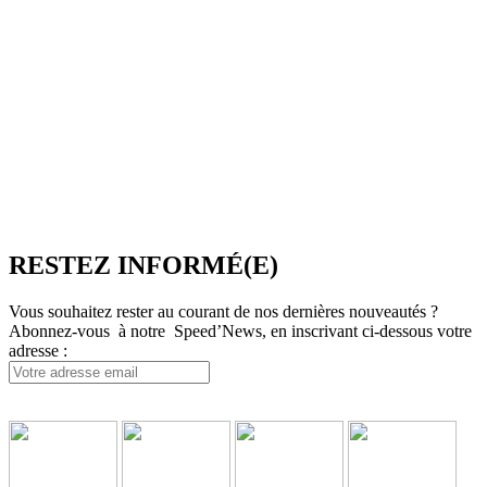
Depuis 2003, SpeedMedia Services, expert de la gestion de flux
dans le Tourisme, développe des passerelles connectées pour
l’industrie du voyage. Elle propose notamment une plateforme de
réservation multi-TO, SpeedResa, logiciel de diffusion et de vente
en ligne pour Producteurs et Distributeurs, en B2C comme en
B2B.
SpeedMedia Services est une société indépendante dont toutes les
ressources sont situées en France. Une équipe présente à Lyon-
Villeurbanne ainsi qu’en télétravail assure et contrôle une
croissance régulière.
RESTEZ INFORMÉ(E)
Vous souhaitez rester au courant de nos dernières nouveautés ?
Abonnez-vous à notre Speed’News, en inscrivant ci-dessous votre
adresse :