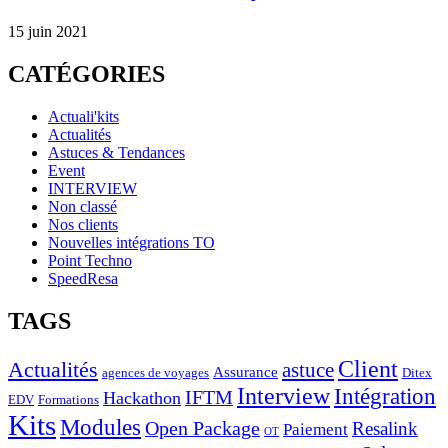
15 juin 2021
CATÉGORIES
Actuali'kits
Actualités
Astuces & Tendances
Event
INTERVIEW
Non classé
Nos clients
Nouvelles intégrations TO
Point Techno
SpeedResa
TAGS
Client
Actualités
astuce
Assurance
agences de voyages
Ditex
Interview
Intégration
IFTM
Hackathon
EDV
Formations
Kits
Modules
Open Package
Resalink
Paiement
OT