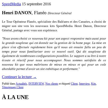
SpeedMedia
15 septembre 2016
Henri DANON
, Flanéo
Directeur Général
Le Tour Opérateur Flanéo, spécialiste des Baléares et des Canaries, a choisi de
migrer son site vers les nouveaux kits SpeedMedia. Henri Danon, Directeur
Général, partage avec vous son expérience.
"Nous avons choisi ce nouveau kit pour son aspect responsive mais aussi pour
la grande souplesse qui est donnée sur la gestion de la home page. La mise en
place s'est effectuée rapidement bien qu'il nous ait ensuite fallu un peu de
temps pour nous familiariser avec ce nouvel outil. Qui dit souplesse dit
également de nombreuses configurations possibles. Le support a su être à notre
écoute et réactif pour nous accompagner. Nous sommes satisfaits de ce
nouveau kit que nous maîtrisons de mieux en mieux et qui pour un coût
abordable permet d'avoir un site esthétique et performant."
Continuer la lecture →
Publié dans
Actualités
,
INTERVIEW
,
Nos clients
et étiqueté
Client
,
Interview
,
Kits
,
Témoignage Client
À LA UNE