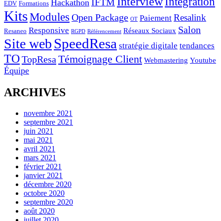
Interview
Intégration
IFTM
Hackathon
EDV
Formations
Kits
Modules
Open Package
Resalink
Paiement
OT
Salon
Responsive
Réseaux Sociaux
Resaneo
RGPD
Référencement
SpeedResa
Site web
stratégie digitale
tendances
TO
Témoignage Client
TopResa
Webmastering
Youtube
Équipe
ARCHIVES
novembre 2021
septembre 2021
juin 2021
mai 2021
avril 2021
mars 2021
février 2021
janvier 2021
décembre 2020
octobre 2020
septembre 2020
août 2020
juillet 2020