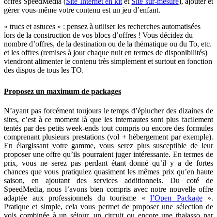
offres SpeedMedia (
Site Internet en kit
et
Site sur-mesure
), ajouter et
gérer vous-même votre contenu est un jeu d’enfant.
« trucs et astuces » : pensez à utiliser les recherches automatisées
lors de la construction de vos blocs d’offres ! Vous décidez du
nombre d’offres, de la destination ou de la thématique ou du To, etc.
et les offres (remises à jour chaque nuit en termes de disponibilités)
viendront alimenter le contenu très simplement et surtout en fonction
des dispos de tous les TO.
Proposez un maximum de packages
N’ayant pas forcément toujours le temps d’éplucher des dizaines de
sites, c’est à ce moment là que les internautes sont plus facilement
tentés par des petits week-ends tout compris ou encore des formules
comprenant plusieurs prestations (vol + hébergement par exemple).
En élargissant votre gamme, vous serez plus susceptible de leur
proposer une offre qu’ils pourraient juger intéressante. En termes de
prix, vous ne serez pas perdant étant donné qu’il y a de fortes
chances que vous pratiquiez quasiment les mêmes prix qu’en haute
saison, en ajoutant des services additionnels. Du coté de
SpeedMedia, nous l’avons bien compris avec notre nouvelle offre
adaptée aux professionnels du tourisme «
l’Open Package
».
Pratique et simple, cela vous permet de proposer une sélection de
vols combinée à un séjour, un circuit ou encore une thalasso par