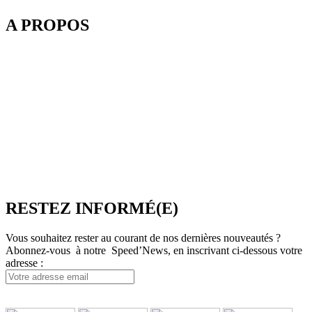
A PROPOS
Depuis 2003, SpeedMedia Services, expert de la gestion de flux
dans le Tourisme, développe des passerelles connectées pour
l’industrie du voyage. Elle propose notamment une plateforme de
réservation multi-TO, SpeedResa, logiciel de diffusion et de vente
en ligne pour Producteurs et Distributeurs, en B2C comme en
B2B.
SpeedMedia Services est une société indépendante dont toutes les
ressources sont situées en France. Une équipe présente à Lyon-
Villeurbanne ainsi qu’en télétravail assure et contrôle une
croissance régulière.
RESTEZ INFORMÉ(E)
Vous souhaitez rester au courant de nos dernières nouveautés ?
Abonnez-vous à notre Speed’News, en inscrivant ci-dessous votre
adresse :