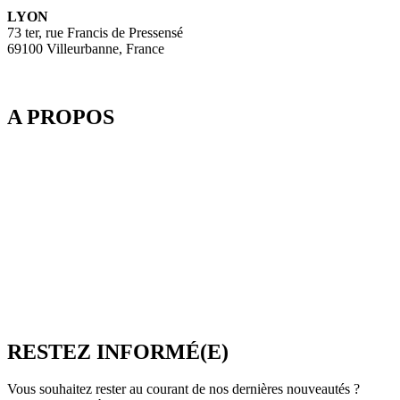
LYON
73 ter, rue Francis de Pressensé
69100 Villeurbanne, France
A PROPOS
Depuis 2003, SpeedMedia Services, expert de la gestion de flux
dans le Tourisme, développe des passerelles connectées pour
l’industrie du voyage. Elle propose notamment une plateforme de
réservation multi-TO, SpeedResa, logiciel de diffusion et de vente
en ligne pour Producteurs et Distributeurs, en B2C comme en
B2B.
SpeedMedia Services est une société indépendante dont toutes les
ressources sont situées en France. Une équipe présente à Lyon-
Villeurbanne ainsi qu’en télétravail assure et contrôle une
croissance régulière.
RESTEZ INFORMÉ(E)
Vous souhaitez rester au courant de nos dernières nouveautés ?