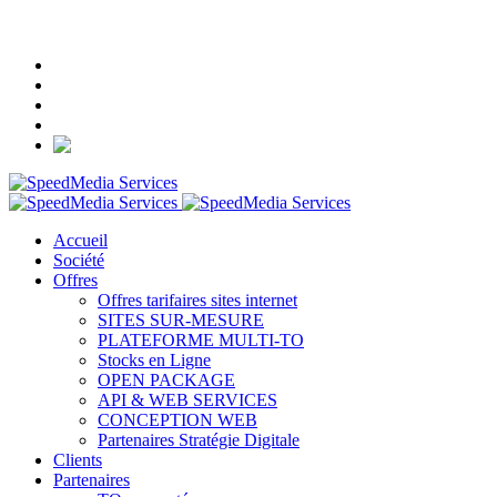
+33 (0)1 84 16 52 90
Accueil
Société
Offres
Offres tarifaires sites internet
SITES SUR-MESURE
PLATEFORME MULTI-TO
Stocks en Ligne
OPEN PACKAGE
API & WEB SERVICES
CONCEPTION WEB
Partenaires Stratégie Digitale
Clients
Partenaires