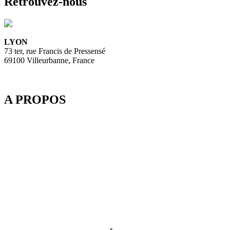
Retrouvez-nous
LYON
73 ter, rue Francis de Pressensé
69100 Villeurbanne, France
A PROPOS
Depuis 2003, SpeedMedia Services, expert de la gestion de flux
dans le Tourisme, développe des passerelles connectées pour
l’industrie du voyage. Elle propose notamment une plateforme de
réservation multi-TO, SpeedResa, logiciel de diffusion et de vente
en ligne pour Producteurs et Distributeurs, en B2C comme en
B2B.
SpeedMedia Services est une société indépendante dont toutes les
ressources sont situées en France. Une équipe présente à Lyon-
Villeurbanne ainsi qu’en télétravail assure et contrôle une
croissance régulière.