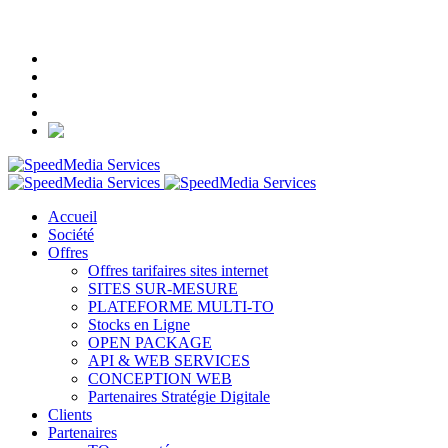
+33 (0)1 84 16 52 90
Accueil
Société
Offres
Offres tarifaires sites internet
SITES SUR-MESURE
PLATEFORME MULTI-TO
Stocks en Ligne
OPEN PACKAGE
API & WEB SERVICES
CONCEPTION WEB
Partenaires Stratégie Digitale
Clients
Partenaires