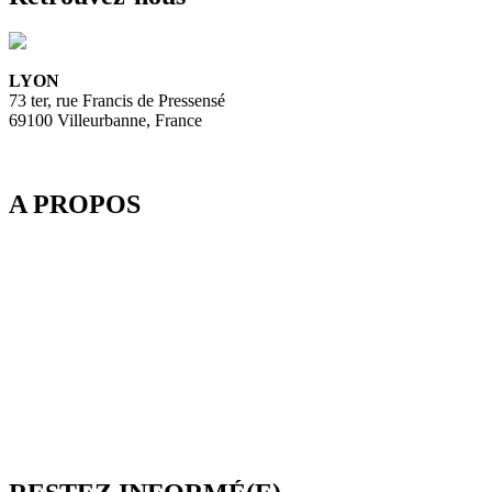
LYON
73 ter, rue Francis de Pressensé
69100 Villeurbanne, France
A PROPOS
Depuis 2003, SpeedMedia Services, expert de la gestion de flux
dans le Tourisme, développe des passerelles connectées pour
l’industrie du voyage. Elle propose notamment une plateforme de
réservation multi-TO, SpeedResa, logiciel de diffusion et de vente
en ligne pour Producteurs et Distributeurs, en B2C comme en
B2B.
SpeedMedia Services est une société indépendante dont toutes les
ressources sont situées en France. Une équipe présente à Lyon-
Villeurbanne ainsi qu’en télétravail assure et contrôle une
croissance régulière.