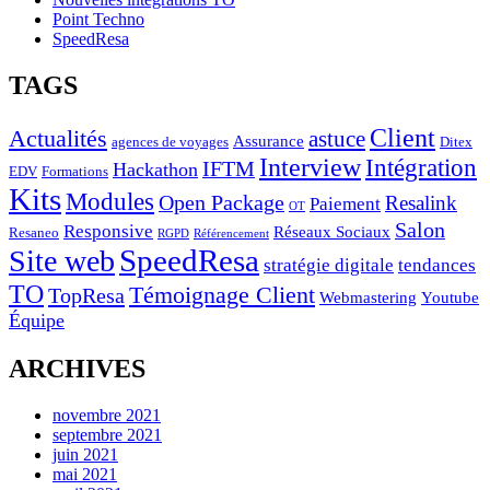
Point Techno
SpeedResa
TAGS
Client
Actualités
astuce
Assurance
agences de voyages
Ditex
Interview
Intégration
IFTM
Hackathon
EDV
Formations
Kits
Modules
Open Package
Resalink
Paiement
OT
Salon
Responsive
Réseaux Sociaux
Resaneo
RGPD
Référencement
SpeedResa
Site web
stratégie digitale
tendances
TO
Témoignage Client
TopResa
Webmastering
Youtube
Équipe
ARCHIVES
novembre 2021
septembre 2021
juin 2021
mai 2021