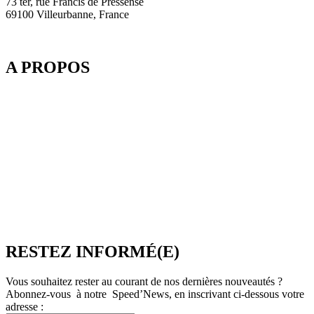
73 ter, rue Francis de Pressensé
69100 Villeurbanne, France
A PROPOS
Depuis 2003, SpeedMedia Services, expert de la gestion de flux
dans le Tourisme, développe des passerelles connectées pour
l’industrie du voyage. Elle propose notamment une plateforme de
réservation multi-TO, SpeedResa, logiciel de diffusion et de vente
en ligne pour Producteurs et Distributeurs, en B2C comme en
B2B.
SpeedMedia Services est une société indépendante dont toutes les
ressources sont situées en France. Une équipe présente à Lyon-
Villeurbanne ainsi qu’en télétravail assure et contrôle une
croissance régulière.
RESTEZ INFORMÉ(E)
Vous souhaitez rester au courant de nos dernières nouveautés ?
Abonnez-vous à notre Speed’News, en inscrivant ci-dessous votre
adresse :