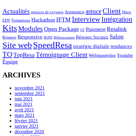
Client
Actualités
astuce
Assurance
agences de voyages
Ditex
Interview
Intégration
IFTM
Hackathon
EDV
Formations
Kits
Modules
Open Package
Resalink
Paiement
OT
Salon
Responsive
Réseaux Sociaux
Resaneo
RGPD
Référencement
SpeedResa
Site web
stratégie digitale
tendances
TO
Témoignage Client
TopResa
Webmastering
Youtube
Équipe
ARCHIVES
novembre 2021
septembre 2021
juin 2021
mai 2021
avril 2021
mars 2021
février 2021
janvier 2021
décembre 2020