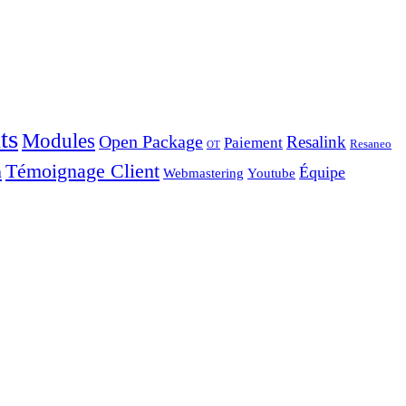
ts
Modules
Open Package
Resalink
Paiement
Resaneo
OT
Témoignage Client
a
Équipe
Webmastering
Youtube