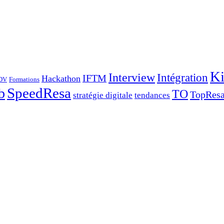
Ki
Interview
Intégration
IFTM
Hackathon
DV
Formations
SpeedResa
b
TO
TopRes
stratégie digitale
tendances