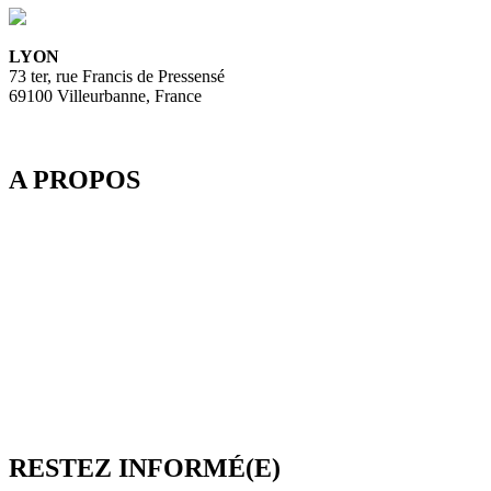
LYON
73 ter, rue Francis de Pressensé
69100 Villeurbanne, France
A PROPOS
Depuis 2003, SpeedMedia Services, expert de la gestion de flux
dans le Tourisme, développe des passerelles connectées pour
l’industrie du voyage. Elle propose notamment une plateforme de
réservation multi-TO, SpeedResa, logiciel de diffusion et de vente
en ligne pour Producteurs et Distributeurs, en B2C comme en
B2B.
SpeedMedia Services est une société indépendante dont toutes les
ressources sont situées en France. Une équipe présente à Lyon-
Villeurbanne ainsi qu’en télétravail assure et contrôle une
croissance régulière.
RESTEZ INFORMÉ(E)