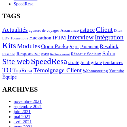
SpeedResa
TAGS
Client
Actualités
astuce
Assurance
agences de voyages
Ditex
Interview
Intégration
IFTM
Hackathon
EDV
Formations
Kits
Modules
Open Package
Resalink
Paiement
OT
Salon
Responsive
Réseaux Sociaux
Resaneo
RGPD
Référencement
SpeedResa
Site web
stratégie digitale
tendances
TO
Témoignage Client
TopResa
Webmastering
Youtube
Équipe
ARCHIVES
novembre 2021
septembre 2021
juin 2021
mai 2021
avril 2021
mars 2021