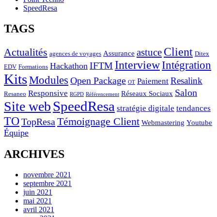
SpeedResa
TAGS
Client
Actualités
astuce
Assurance
agences de voyages
Ditex
Interview
Intégration
IFTM
Hackathon
EDV
Formations
Kits
Modules
Open Package
Resalink
Paiement
OT
Salon
Responsive
Réseaux Sociaux
Resaneo
RGPD
Référencement
SpeedResa
Site web
stratégie digitale
tendances
TO
Témoignage Client
TopResa
Webmastering
Youtube
Équipe
ARCHIVES
novembre 2021
septembre 2021
juin 2021
mai 2021
avril 2021