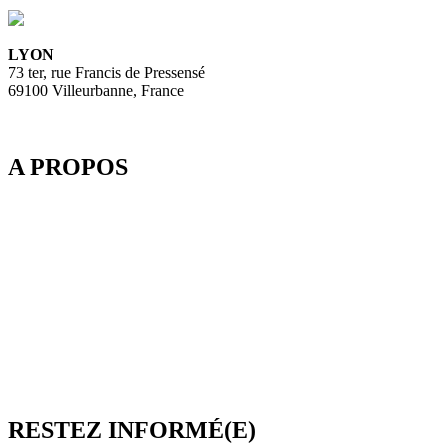
LYON
73 ter, rue Francis de Pressensé
69100 Villeurbanne, France
A PROPOS
Depuis 2003, SpeedMedia Services, expert de la gestion de flux
dans le Tourisme, développe des passerelles connectées pour
l’industrie du voyage. Elle propose notamment une plateforme de
réservation multi-TO, SpeedResa, logiciel de diffusion et de vente
en ligne pour Producteurs et Distributeurs, en B2C comme en
B2B.
SpeedMedia Services est une société indépendante dont toutes les
ressources sont situées en France. Une équipe présente à Lyon-
Villeurbanne ainsi qu’en télétravail assure et contrôle une
croissance régulière.
RESTEZ INFORMÉ(E)