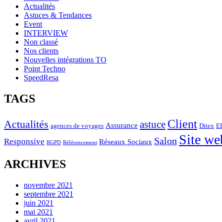
Actualités
Astuces & Tendances
Event
INTERVIEW
Non classé
Nos clients
Nouvelles intégrations TO
Point Techno
SpeedResa
TAGS
Client
Actualités
astuce
Assurance
agences de voyages
Ditex
E
Site we
Salon
Responsive
Réseaux Sociaux
RGPD
Référencement
ARCHIVES
novembre 2021
septembre 2021
juin 2021
mai 2021
avril 2021