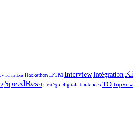
Ki
Interview
Intégration
IFTM
Hackathon
DV
Formations
SpeedResa
b
TO
TopRes
stratégie digitale
tendances