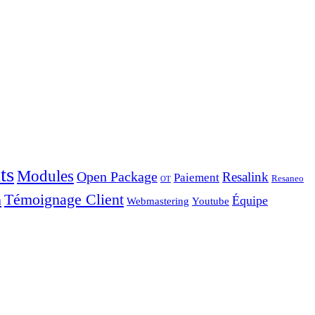
ts
Modules
Open Package
Resalink
Paiement
Resaneo
OT
Témoignage Client
a
Équipe
Webmastering
Youtube