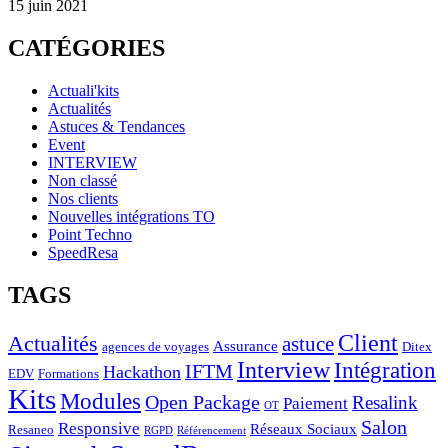
15 juin 2021
CATÉGORIES
Actuali'kits
Actualités
Astuces & Tendances
Event
INTERVIEW
Non classé
Nos clients
Nouvelles intégrations TO
Point Techno
SpeedResa
TAGS
Client
Actualités
astuce
Assurance
agences de voyages
Ditex
Interview
Intégration
IFTM
Hackathon
EDV
Formations
Kits
Modules
Open Package
Resalink
Paiement
OT
Salon
Responsive
Réseaux Sociaux
Resaneo
RGPD
Référencement