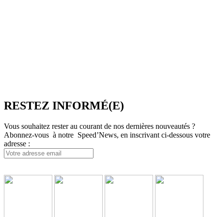
dans le Tourisme, développe des passerelles connectées pour
l’industrie du voyage. Elle propose notamment une plateforme de
réservation multi-TO, SpeedResa, logiciel de diffusion et de vente
en ligne pour Producteurs et Distributeurs, en B2C comme en
B2B.
SpeedMedia Services est une société indépendante dont toutes les
ressources sont situées en France. Une équipe présente à Lyon-
Villeurbanne ainsi qu’en télétravail assure et contrôle une
croissance régulière.
RESTEZ INFORMÉ(E)
Vous souhaitez rester au courant de nos dernières nouveautés ?
Abonnez-vous à notre Speed’News, en inscrivant ci-dessous votre
adresse :