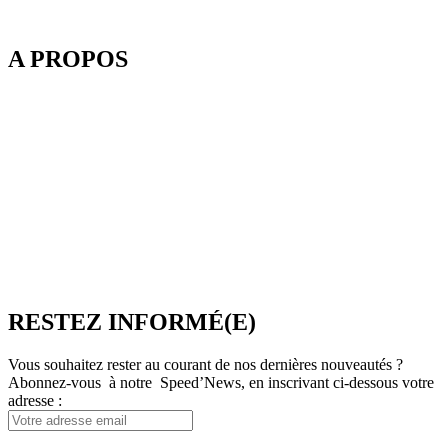
A PROPOS
Depuis 2003, SpeedMedia Services, expert de la gestion de flux
dans le Tourisme, développe des passerelles connectées pour
l’industrie du voyage. Elle propose notamment une plateforme de
réservation multi-TO, SpeedResa, logiciel de diffusion et de vente
en ligne pour Producteurs et Distributeurs, en B2C comme en
B2B.
SpeedMedia Services est une société indépendante dont toutes les
ressources sont situées en France. Une équipe présente à Lyon-
Villeurbanne ainsi qu’en télétravail assure et contrôle une
croissance régulière.
RESTEZ INFORMÉ(E)
Vous souhaitez rester au courant de nos dernières nouveautés ?
Abonnez-vous à notre Speed’News, en inscrivant ci-dessous votre
adresse :