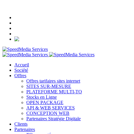
+33 (0)1 84 16 52 90
Accueil
Société
Offres
Offres tarifaires sites internet
SITES SUR-MESURE
PLATEFORME MULTI-TO
Stocks en Ligne
OPEN PACKAGE
API & WEB SERVICES
CONCEPTION WEB
Partenaires Stratégie Digitale
Clients
Partenaires